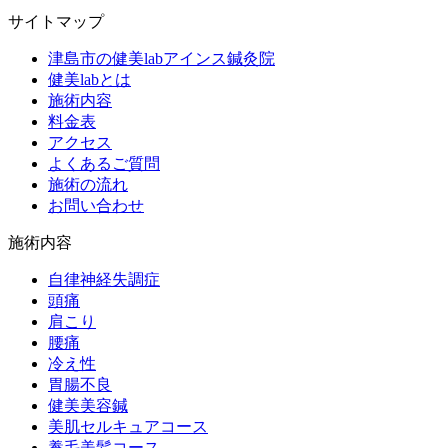
サイトマップ
津島市の健美labアインス鍼灸院
健美labとは
施術内容
料金表
アクセス
よくあるご質問
施術の流れ
お問い合わせ
施術内容
自律神経失調症
頭痛
肩こり
腰痛
冷え性
胃腸不良
健美美容鍼
美肌セルキュアコース
養毛美髪コース