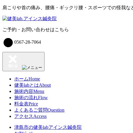
肩こりや首の痛み、腰痛・ギックリ腰・スポーツでの怪我な
コ
ン
ご予約・お問い合わせはこちら
テ
ン
0567-28-7064
ツ
へ
ス
キ
ッ
プ
ホーム
Home
健美labとは
About
施術内容
Menu
施術の流れ
Flow
料金表
Price
よくあるご質問
Question
アクセス
Access
津島市の健美labアインス鍼灸院