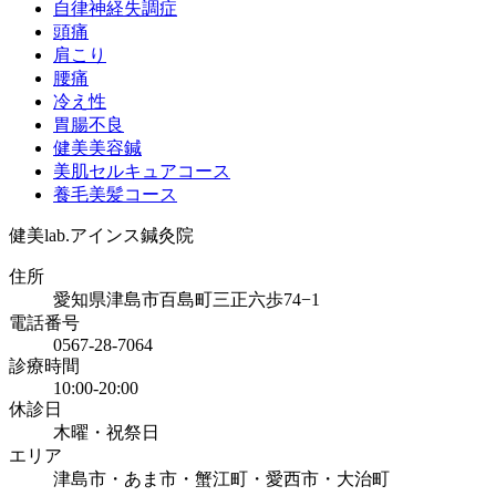
自律神経失調症
頭痛
肩こり
腰痛
冷え性
胃腸不良
健美美容鍼
美肌セルキュアコース
養毛美髪コース
健美lab.アインス鍼灸院
住所
愛知県津島市百島町三正六歩74−1
電話番号
0567-28-7064
診療時間
10:00-20:00
休診日
木曜・祝祭日
エリア
津島市・あま市・蟹江町・愛西市・大治町